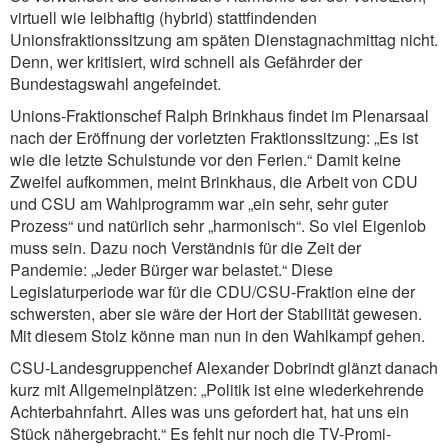
virtuell wie leibhaftig (hybrid) stattfindenden
Unionsfraktionssitzung am späten Dienstagnachmittag nicht.
Denn, wer kritisiert, wird schnell als Gefährder der
Bundestagswahl angefeindet.
Unions-Fraktionschef Ralph Brinkhaus findet im Plenarsaal
nach der Eröffnung der vorletzten Fraktionssitzung: „Es ist
wie die letzte Schulstunde vor den Ferien.“ Damit keine
Zweifel aufkommen, meint Brinkhaus, die Arbeit von CDU
und CSU am Wahlprogramm war „ein sehr, sehr guter
Prozess“ und natürlich sehr „harmonisch“. So viel Eigenlob
muss sein. Dazu noch Verständnis für die Zeit der
Pandemie: „Jeder Bürger war belastet.“ Diese
Legislaturperiode war für die CDU/CSU-Fraktion eine der
schwersten, aber sie wäre der Hort der Stabilität gewesen.
Mit diesem Stolz könne man nun in den Wahlkampf gehen.
CSU-Landesgruppenchef Alexander Dobrindt glänzt danach
kurz mit Allgemeinplätzen: „Politik ist eine wiederkehrende
Achterbahnfahrt. Alles was uns gefordert hat, hat uns ein
Stück nähergebracht.“ Es fehlt nur noch die TV-Promi-