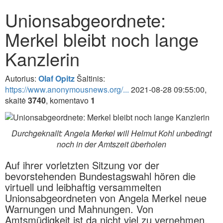
Unionsabgeordnete:
Merkel bleibt noch lange
Kanzlerin
Autorius:
Olaf Opitz
Šaltinis:
https://www.anonymousnews.org/...
2021-08-28 09:55:00,
skaitė
3740
, komentavo
1
Durchgeknallt: Angela Merkel will Helmut Kohl unbedingt
noch in der Amtszeit überholen
Auf ihrer vorletzten Sitzung vor der
bevorstehenden Bundestagswahl hören die
virtuell und leibhaftig versammelten
Unionsabgeordneten von Angela Merkel neue
Warnungen und Mahnungen. Von
Amtsmüdigkeit ist da nicht viel zu vernehmen.