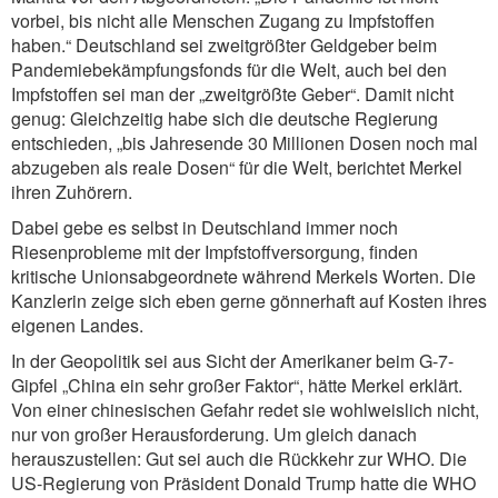
vorbei, bis nicht alle Menschen Zugang zu Impfstoffen
haben.“ Deutschland sei zweitgrößter Geldgeber beim
Pandemiebekämpfungsfonds für die Welt, auch bei den
Impfstoffen sei man der „zweitgrößte Geber“. Damit nicht
genug: Gleichzeitig habe sich die deutsche Regierung
entschieden, „bis Jahresende 30 Millionen Dosen noch mal
abzugeben als reale Dosen“ für die Welt, berichtet Merkel
ihren Zuhörern.
Dabei gebe es selbst in Deutschland immer noch
Riesenprobleme mit der Impfstoffversorgung, finden
kritische Unionsabgeordnete während Merkels Worten. Die
Kanzlerin zeige sich eben gerne gönnerhaft auf Kosten ihres
eigenen Landes.
In der Geopolitik sei aus Sicht der Amerikaner beim G-7-
Gipfel „China ein sehr großer Faktor“, hätte Merkel erklärt.
Von einer chinesischen Gefahr redet sie wohlweislich nicht,
nur von großer Herausforderung. Um gleich danach
herauszustellen: Gut sei auch die Rückkehr zur WHO. Die
US-Regierung von Präsident Donald Trump hatte die WHO