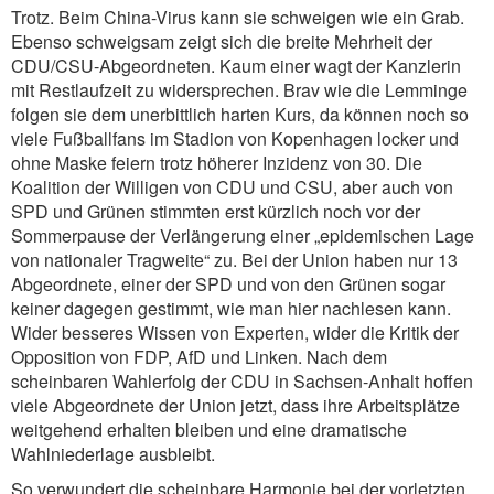
Trotz. Beim China-Virus kann sie schweigen wie ein Grab.
Ebenso schweigsam zeigt sich die breite Mehrheit der
CDU/CSU-Abgeordneten. Kaum einer wagt der Kanzlerin
mit Restlaufzeit zu widersprechen. Brav wie die Lemminge
folgen sie dem unerbittlich harten Kurs, da können noch so
viele Fußballfans im Stadion von Kopenhagen locker und
ohne Maske feiern trotz höherer Inzidenz von 30. Die
Koalition der Willigen von CDU und CSU, aber auch von
SPD und Grünen stimmten erst kürzlich noch vor der
Sommerpause der Verlängerung einer „epidemischen Lage
von nationaler Tragweite“ zu. Bei der Union haben nur 13
Abgeordnete, einer der SPD und von den Grünen sogar
keiner dagegen gestimmt, wie man hier nachlesen kann.
Wider besseres Wissen von Experten, wider die Kritik der
Opposition von FDP, AfD und Linken. Nach dem
scheinbaren Wahlerfolg der CDU in Sachsen-Anhalt hoffen
viele Abgeordnete der Union jetzt, dass ihre Arbeitsplätze
weitgehend erhalten bleiben und eine dramatische
Wahlniederlage ausbleibt.
So verwundert die scheinbare Harmonie bei der vorletzten,