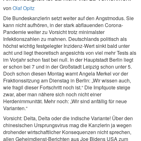
von
Olaf Opitz
Die Bundeskanzlerin setzt weiter auf den Angstmodus. Sie
kann nicht aufhören, in der stark abflauenden Corona-
Pandemie weiter zu Vorsicht trotz minimalster
Infektionszahlen zu mahnen. Deutschlands politisch als
höchst wichtig festgelegter Inzidenz-Wert sinkt bald unter
acht und liegt theoretisch angesichts von viel mehr Tests als
im Vorjahr schon fast bei null. In der Hauptstadt Berlin liegt
er schon bei 7 und in der Großstadt Leipzig schon unter 5.
Doch schon diesen Montag warnt Angela Merkel vor der
Fraktionssitzung am Dienstag in Berlin: „Wir wissen auch,
wie fragil dieser Fortschritt noch ist.“ Die Impfquote steige
zwar, aber man nähere sich noch nicht einer
Herdenimmunität. Mehr noch: „Wir sind anfällig für neue
Varianten.“
Vorsicht: Delta, Delta oder die indische Variante! Über den
chinesischen Ursprungsvirus mag die Kanzlerin ja wegen
drohender wirtschaftlicher Konsequenzen nicht sprechen,
allen Geheimdienst-Berichten aus Joe Bidens USA zum