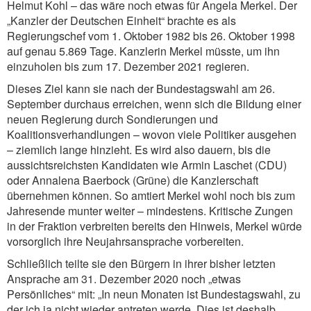
Helmut Kohl – das wäre noch etwas für Angela Merkel. Der
„Kanzler der Deutschen Einheit“ brachte es als
Regierungschef vom 1. Oktober 1982 bis 26. Oktober 1998
auf genau 5.869 Tage. Kanzlerin Merkel müsste, um ihn
einzuholen bis zum 17. Dezember 2021 regieren.
Dieses Ziel kann sie nach der Bundestagswahl am 26.
September durchaus erreichen, wenn sich die Bildung einer
neuen Regierung durch Sondierungen und
Koalitionsverhandlungen – wovon viele Politiker ausgehen
– ziemlich lange hinzieht. Es wird also dauern, bis die
aussichtsreichsten Kandidaten wie Armin Laschet (CDU)
oder Annalena Baerbock (Grüne) die Kanzlerschaft
übernehmen können. So amtiert Merkel wohl noch bis zum
Jahresende munter weiter – mindestens. Kritische Zungen
in der Fraktion verbreiten bereits den Hinweis, Merkel würde
vorsorglich ihre Neujahrsansprache vorbereiten.
Schließlich teilte sie den Bürgern in ihrer bisher letzten
Ansprache am 31. Dezember 2020 noch „etwas
Persönliches“ mit: „In neun Monaten ist Bundestagswahl, zu
der ich ja nicht wieder antreten werde. Dies ist deshalb