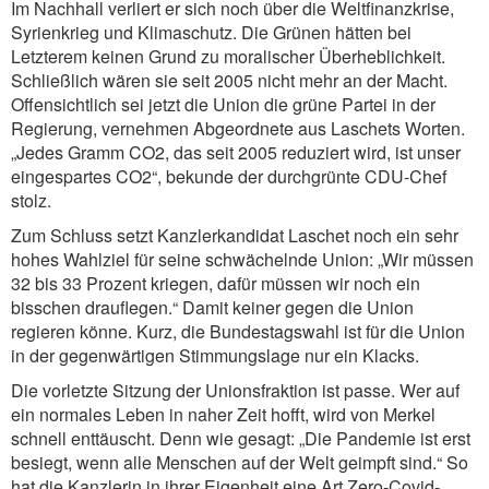
Im Nachhall verliert er sich noch über die Weltfinanzkrise,
Syrienkrieg und Klimaschutz. Die Grünen hätten bei
Letzterem keinen Grund zu moralischer Überheblichkeit.
Schließlich wären sie seit 2005 nicht mehr an der Macht.
Offensichtlich sei jetzt die Union die grüne Partei in der
Regierung, vernehmen Abgeordnete aus Laschets Worten.
„Jedes Gramm CO2, das seit 2005 reduziert wird, ist unser
eingespartes CO2“, bekunde der durchgrünte CDU-Chef
stolz.
Zum Schluss setzt Kanzlerkandidat Laschet noch ein sehr
hohes Wahlziel für seine schwächelnde Union: „Wir müssen
32 bis 33 Prozent kriegen, dafür müssen wir noch ein
bisschen drauflegen.“ Damit keiner gegen die Union
regieren könne. Kurz, die Bundestagswahl ist für die Union
in der gegenwärtigen Stimmungslage nur ein Klacks.
Die vorletzte Sitzung der Unionsfraktion ist passe. Wer auf
ein normales Leben in naher Zeit hofft, wird von Merkel
schnell enttäuscht. Denn wie gesagt: „Die Pandemie ist erst
besiegt, wenn alle Menschen auf der Welt geimpft sind.“ So
hat die Kanzlerin in ihrer Eigenheit eine Art Zero-Covid-