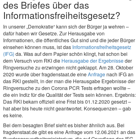
des Briefes über das
Informationsfreiheitsgesetz?
In unserer „Demokratie“ kann sich der Bürger ja wehren –
dafür haben wir Gesetze. Zur Herausgabe von
Informationen, die öffentliches Gut sind und die jeder Bürger
einsehen können muss, ist das
Informationsfreiheitsgesetz
(IFG)
da. Was auf dem Papier schön klingt, hat schon bei
dem Versuch vom RKI die
Herausgabe der Ergebnisse
der
Ringversuche zu erzwingen nicht geklappt. Am 28. Oktober
2020 wurde über fragdenstaat.de eine
Anfrage
nach IFG an
das RKI gestellt, in der man die Herausgabe Ergebnisse der
Ringversuche zu den Corona PCR Tests erfragen wollte –
die ein Indiz für die Qualität der Tests sein können. Ergebnis:
Das RKI bekam offiziell eine Frist bis 01.12.2020 gesetzt –
hat aber bis heute nicht geantwortet. Konsequenzen – gab
es keine.
Bei dem besagten Brief sieht es bisher ähnlich aus. Bei
fragdenstaat.de gibt es eine Anfrage vom 12.06.2021 an das
Bundesgesundheitsministerium, die auf Grundlage des IFG