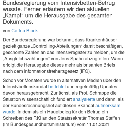
Bundesregierung vom Intensivbetten-Betrug
wusste. Ferner erläutern wir den aktuellen
„Kampf“ um die Herausgabe des gesamten
Dokuments.
von
Carina Block
Der Bundesregierung war bekannt, dass Krankenhäuser
gezielt ganze „Controlling-Abteilungen“ damit beschäftigen,
geschönte Zahlen an das Intensivregister zu melden, um die
„Ausgleichszahlungen“ von Jens Spahn abzugreifen. Wann
erfolgt die Herausgabe dieses mehr als brisanten Briefs
nach dem Informationsfreiheitsgesetz (IFG).
Schon vor Monaten wurde in alternativen Medien über den
Intensivbettenskandal
berichtet
und regelmäßig Updates
davon herausgebracht. Zunächst, als Prof. Schrappe die
Situation wissenschaftlich fundiert
analysierte
und dann, als
der Bundesrechnungshof auf diesen Skandal
aufmerksam
wurde
, in dem als ein Hauptbeleg für den Betrug ein
Schreiben des RKI an den Staatssekretär Thomas Steffen
(im Bundesgesundheitsministerium) vom 11.01.2021