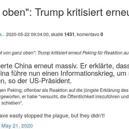
ben": Trump kritisiert erne
...
2020-05-22 09:34:00, skaitė
1431
, komentavo
0
 von ganz oben": Trump kritisiert erneut Peking für Reaktion a
erte China erneut massiv. Er erklärte, da
ina führe nun einen Informationskrieg, um 
n, so der US-Präsident.
egen Peking, offenbar als Reaktion auf die jüngste Erklärung 
rgeworfen, er habe "versucht, die Öffentlichkeit irrezuführen
 schieben".
have easily stopped the plague, but they didn’t!
)
May 21, 2020