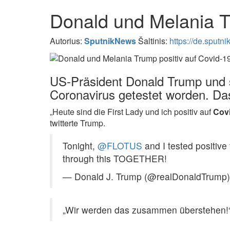
Donald und Melania Tr
Autorius:
SputnikNews
Šaltinis:
https://de.sputn
US-Präsident Donald Trump und s
Coronavirus getestet worden. Das t
​„Heute sind die First Lady und ich positiv auf
Covi
twitterte Trump.
Tonight,
@FLOTUS
and I tested positive
through this TOGETHER!
— Donald J. Trump (@realDonaldTrump
„Wir werden das zusammen überstehen!