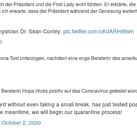
ich der Präsident und die First Lady wohl fühlten. Er erklärte,
ss ich erwarte, dass der Präsident während der Genesung weiter
sician Dr. Sean Conley:
pic.twitter.com/cKdARHd9wh
0
ona-Test unterzogen, nachdem eine enge Beraterin des amerika
Beraterin Hope Hicks positiv auf das Coronavirus getestet wor
without even taking a small break, has just tested posit
 the meantime, we will begin our quarantine process!
)
October 2, 2020