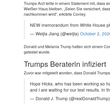
Trumps Arzt teilte in einem Statement mit, dass s
Weißen Haus bleiben. ​„Seien Sie versichert, da
nachkommen wird”, erklärte Conley.
NEW memorandum from White House phy
— Weijia Jiang (@weijia)
October 2, 202
​Donald und Melania Trump hatten sich einem Cor
getestet wurde.
Trumps Beraterin infiziert
Zuvor war mitgeteilt worden, dass Donald Trumps 
Hope Hicks, who has been working so hard 
and I are waiting for our test results. In
— Donald J. Trump (@realDonaldTrump