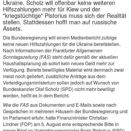
Ukraine. Scholz will offenbar keine weiteren
Hilfszahlungen mehr für Kiew und der
"kriegstüchtige" Pistorius muss sich der Realität
stellen. Stattdessen hofft man auf russische
Assets.
Die Bundesregierung will einem Medienbericht zufolge
keine neuen Hilfszahlungen für die Ukraine bereitstellen.
Nach Informationen der
Frankfurter Allgemeinen
Sonntagszeitung (FAS)
steht dafür gemäß der aktuellen
Haushaltsplanung ab sofort kein neues Geld mehr zur
Verfügung. Bereits bewilligtes Material wird demnach zwar
meist noch geliefert, zusätzliche Anträge aus dem
Verteidigungsministerium sollen jedoch auf Wunsch von
Bundeskanzler Olaf Scholz (SPD) nicht mehr bewilligt
werden, heißt es in dem Bericht.
Wie die
FAS
aus Dokumenten und E-Mails sowie nach
Gesprächen in mehreren Häusern der Bundesregierung und
im Parlament erfuhr, hatte Finanzminister Christian
Lindner (FDP) am 5. August eine entsprechende Bitte in
einem Brief an Verteidigungsminister Boris Pistorius (SPD)