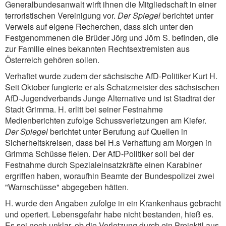
Generalbundesanwalt wirft ihnen die Mitgliedschaft in einer
terroristischen Vereinigung vor.
Der Spiegel
berichtet unter
Verweis auf eigene Recherchen, dass sich unter den
Festgenommenen die Brüder Jörg und Jörn S. befinden, die
zur Familie eines bekannten Rechtsextremisten aus
Österreich gehören sollen.
Verhaftet wurde zudem der sächsische AfD-Politiker Kurt H.
Seit Oktober fungierte er als Schatzmeister des sächsischen
AfD-Jugendverbands Junge Alternative und ist Stadtrat der
Stadt Grimma. H. erlitt bei seiner Festnahme
Medienberichten zufolge Schussverletzungen am Kiefer.
Der Spiegel
berichtet unter Berufung auf Quellen in
Sicherheitskreisen, dass bei H.s Verhaftung am Morgen in
Grimma Schüsse fielen. Der AfD-Politiker soll bei der
Festnahme durch Spezialeinsatzkräfte einen Karabiner
ergriffen haben, woraufhin Beamte der Bundespolizei zwei
"Warnschüsse" abgegeben hätten.
H. wurde den Angaben zufolge in ein Krankenhaus gebracht
und operiert. Lebensgefahr habe nicht bestanden, hieß es.
Es sei noch unklar, ob die Verletzung durch ein Projektil aus