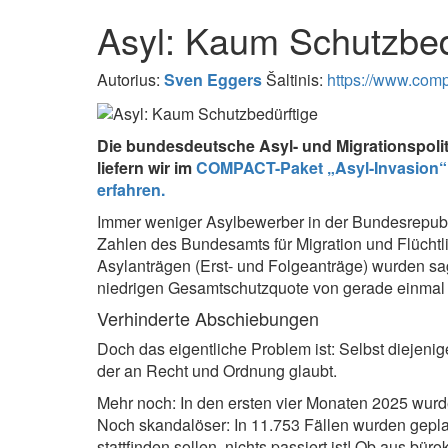
Asyl: Kaum Schutzbed
Autorius:
Sven Eggers
Šaltinis:
https://www.compa
Die bundesdeutsche Asyl- und Migrationspolit
liefern wir im
COMPACT-Paket „Asyl-Invasion“
erfahren.
Immer weniger Asylbewerber in der Bundesrepublik
Zahlen des Bundesamts für Migration und Flüchtl
Asylanträgen (Erst- und Folgeanträge) wurden sa
niedrigen Gesamtschutzquote von gerade einmal 1
Verhinderte Abschiebungen
Doch das eigentliche Problem ist: Selbst diejeni
der an Recht und Ordnung glaubt.
Mehr noch: In den ersten vier Monaten 2025 wurd
Noch skandalöser: In 11.753 Fällen wurden gepla
stattfinden sollen, nichts passiert ist! Ob aus b