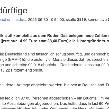
ürftige
ct-online.de/...
2025-05-30 10:54:00, skaitė
2819
, komentavo
ik läuft komplett aus dem Ruder. Das belegen neue Zahlen
(jetzt nur 14,99 Euro statt 38,40 Euro) alle Hintergründe 
 Deutschland sind tatsächlich schutzbedürftig, und dennoch bl
inge (BAMF) für die ersten vier Monate dieses Jahres sprechen
ge und schreibe 90.018 abgelehnt. Das bedeutet, dass nur 20.
8,22 Prozent entspricht.
gen, deren Anträge abgelehnt werden, bleiben in Deutschland. Di
en lediglich 8.103 Personen abgeschoben – ein Bruchteil im V
nte Abschiebungen abgebrochen. Das heißt, dass in fast 60 Pro
ürokratischen Hürden, fehlender Kooperation der Herkunftsländer,