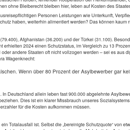
en ohne Bleiberecht bleiben hier, leben auf Kosten des Staates
ausreisepflichtigen Personen Leistungen wie Unterkunft, Verpf
Schutz haben, weiterhin alimentiert werden? Das können kaum 
79.400), Afghanistan (36.200) und der Türkei (31.100). Besonder
t erhielten 2024 einen Schutzstatus, im Vergleich zu 13 Prozen
i oder andere Staaten oft nicht vollzogen werden – sei es aus
ahra Wagenknecht:
alschen. Wenn über 80 Prozent der Asylbewerber gar kei
. In Deutschland allein leben fast 900.000 abgelehnte Asylbew
 beziehen. Dies ist ein klarer Missbrauch unseres Sozialsyste
erzahler für die Kosten aufkommen müssen.
in Totalausfall ist. Selbst die „bereinigte Schutzquote“ von e