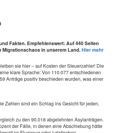
0
 und Fakten. Empfehlenswert: Auf 440 Seiten
zum Migrationschaos in unserem Land.
Hier mehr
eiben sie hier – auf Kosten der Steuerzahler! Die
 eine klare Sprache: Von 110.077 entschiedenen
059 Anträge positiv beschieden wurden, was einer
e Zahlen sind ein Schlag ins Gesicht für jeden,
ergleich zu den 90.018 abgelehnten Asylanträgen.
zent der Fälle, in denen eine Abschiebung hätte
 Gewalt im Flugzeug oder juristischen