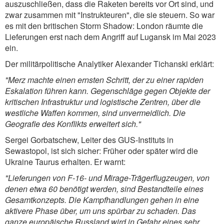
auszuschließen, dass die Raketen bereits vor Ort sind, und
zwar zusammen mit "Instrukteuren", die sie steuern. So war
es mit den britischen Storm Shadow: London räumte die
Lieferungen erst nach dem Angriff auf Lugansk im Mai 2023
ein.
Der militärpolitische Analytiker Alexander Tichanski erklärt:
"Merz machte einen ernsten Schritt, der zu einer rapiden
Eskalation führen kann. Gegenschläge gegen Objekte der
kritischen Infrastruktur und logistische Zentren, über die
westliche Waffen kommen, sind unvermeidlich. Die
Geografie des Konflikts erweitert sich."
Sergei Gorbatschew, Leiter des GUS-Instituts in
Sewastopol, ist sich sicher: Früher oder später wird die
Ukraine Taurus erhalten. Er warnt:
"Lieferungen von F-16- und Mirage-Trägerflugzeugen, von
denen etwa 60 benötigt werden, sind Bestandteile eines
Gesamtkonzepts. Die Kampfhandlungen gehen in eine
aktivere Phase über, um uns spürbar zu schaden. Das
ganze europäische Russland wird in Gefahr eines sehr