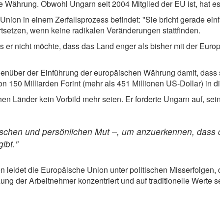
lle Währung. Obwohl Ungarn seit 2004 Mitglied der EU ist, hat es
Union in einem Zerfallsprozess befindet: "Sie bricht gerade ei
rtsetzen, wenn keine radikalen Veränderungen stattfinden.
ss er nicht möchte, dass das Land enger als bisher mit der Eur
nüber der Einführung der europäischen Währung damit, dass s
 150 Milliarden Forint (mehr als 451 Millionen US-Dollar) in di
hen Länder kein Vorbild mehr seien. Er forderte Ungarn auf, se
itischen und persönlichen Mut –, um anzuerkennen, dass 
ibt."
n leidet die Europäische Union unter politischen Misserfolgen
ung der Arbeitnehmer konzentriert und auf traditionelle Werte se