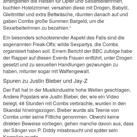
arrangierten die Reisen für Opfer und Sexarbeiterinnen,
buchten Hotelzimmer, versahen diese mit Drogen, Babyöl,
Gleitmittel und extra Bettwäsche, räumten danach auf und
gaben Combs große Summen Bargeld, um die
Sexarbeiterinnen zu bezahlen.“
Ein besonders schockierender Aspekt des Falls sind die
sogenannten Freak-Offs: wilde Sexpartys, die Combs
organisiert haben soll. Einem Bericht der BBC zufolge habe
der Rapper auf diesen Events Frauen entführt, unter Drogen
gesetzt und zu sexuellen Handlungen gezwungen zu
haben, mitunter sogar mit Waffengewalt.
Spuren zu Justin Bieber und Jay-Z
Der Fall hat in der Musikindustrie hohe Wellen geschlagen.
Andere Popstars wie Justin Bieber, der, wie ein Video
belegt, 48 Stunden mit Combs verbrachte, wurden in den
Skandal hineingezogen. Bieber wurde als Teenie von
Combs unter seine Fittiche genommen. Obwohl keine
direkten Beweise vorliegen, gehen manche davon aus, dass
der Sänger von P. Diddy missbraucht und später sein
Komplize wurde.