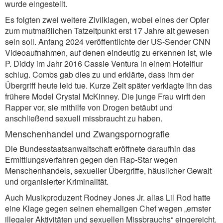
wurde eingestellt.
Es folgten zwei weitere Zivilklagen, wobei eines der Opfer
zum mutmaßlichen Tatzeitpunkt erst 17 Jahre alt gewesen
sein soll. Anfang 2024 veröffentlichte der US-Sender CNN
Videoaufnahmen, auf denen eindeutig zu erkennen ist, wie
P. Diddy im Jahr 2016 Cassie Ventura in einem Hotelflur
schlug. Combs gab dies zu und erklärte, dass ihm der
Übergriff heute leid tue. Kurze Zeit später verklagte ihn das
frühere Model Crystal McKinney. Die junge Frau wirft den
Rapper vor, sie mithilfe von Drogen betäubt und
anschließend sexuell missbraucht zu haben.
Menschenhandel und Zwangspornografie
Die Bundesstaatsanwaltschaft eröffnete daraufhin das
Ermittlungsverfahren gegen den Rap-Star wegen
Menschenhandels, sexueller Übergriffe, häuslicher Gewalt
und organisierter Kriminalität.
Auch Musikproduzent Rodney Jones Jr. alias Lil Rod hatte
eine Klage gegen seinen ehemaligen Chef wegen „ernster
illegaler Aktivitäten und sexuellen Missbrauchs“ eingereicht.