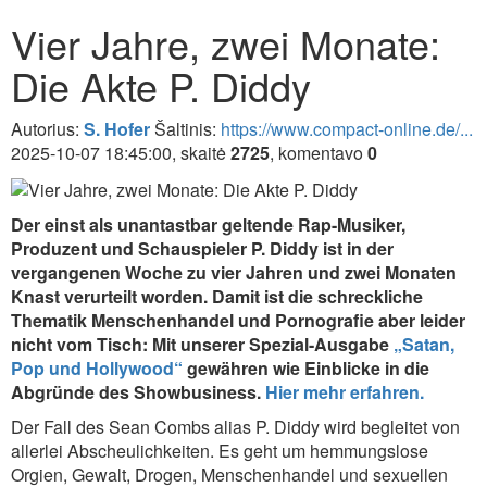
Vier Jahre, zwei Monate:
Die Akte P. Diddy
Autorius:
S. Hofer
Šaltinis:
https://www.compact-online.de/...
2025-10-07 18:45:00, skaitė
2725
, komentavo
0
Der einst als unantastbar geltende Rap-Musiker,
Produzent und Schauspieler P. Diddy ist in der
vergangenen Woche zu vier Jahren und zwei Monaten
Knast verurteilt worden. Damit ist die schreckliche
Thematik Menschenhandel und Pornografie aber leider
nicht vom Tisch: Mit unserer Spezial-Ausgabe
„Satan,
Pop und Hollywood“
gewähren wie Einblicke in die
Abgründe des Showbusiness.
Hier mehr erfahren.
Der Fall des Sean Combs alias P. Diddy wird begleitet von
allerlei Abscheulichkeiten. Es geht um hemmungslose
Orgien, Gewalt, Drogen, Menschenhandel und sexuellen