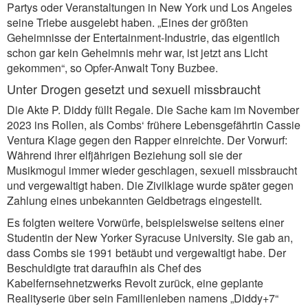
Partys oder Veranstaltungen in New York und Los Angeles
seine Triebe ausgelebt haben. „Eines der größten
Geheimnisse der Entertainment-Industrie, das eigentlich
schon gar kein Geheimnis mehr war, ist jetzt ans Licht
gekommen“, so Opfer-Anwalt Tony Buzbee.
Unter Drogen gesetzt und sexuell missbraucht
Die Akte P. Diddy füllt Regale. Die Sache kam im November
2023 ins Rollen, als Combs‘ frühere Lebensgefährtin Cassie
Ventura Klage gegen den Rapper einreichte. Der Vorwurf:
Während ihrer elfjährigen Beziehung soll sie der
Musikmogul immer wieder geschlagen, sexuell missbraucht
und vergewaltigt haben. Die Zivilklage wurde später gegen
Zahlung eines unbekannten Geldbetrags eingestellt.
Es folgten weitere Vorwürfe, beispielsweise seitens einer
Studentin der New Yorker Syracuse University. Sie gab an,
dass Combs sie 1991 betäubt und vergewaltigt habe. Der
Beschuldigte trat daraufhin als Chef des
Kabelfernsehnetzwerks Revolt zurück, eine geplante
Realityserie über sein Familienleben namens „Diddy+7“