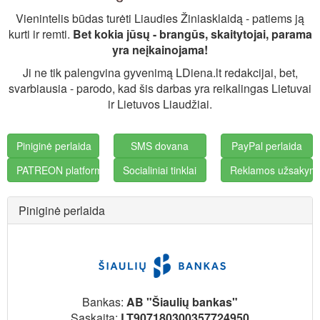
Vienintelis būdas turėti Liaudies Žiniasklaidą - patiems ją
kurti ir remti.
Bet kokia jūsų - brangūs, skaitytojai, parama
yra neįkainojama!
Ji ne tik palengvina gyvenimą LDiena.lt redakcijai, bet,
svarbiausia - parodo, kad šis darbas yra reikalingas Lietuvai
ir Lietuvos Liaudžiai.
Piniginė perlaida
SMS dovana
PayPal perlaida
PATREON platforma
Socialiniai tinklai
Reklamos užsakym
Piniginė perlaida
Bankas:
AB "Šiaulių bankas"
Sąskaita:
LT907180300357724950