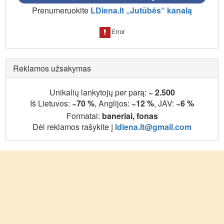
Prenumeruokite
LDiena.lt „Jutūbės“ kanalą
Reklamos užsakymas
Unikalių lankytojų per parą:
~ 2.500
Iš Lietuvos:
~70 %
, Anglijos:
~12 %
, JAV:
~6 %
Formatai:
baneriai, fonas
Dėl reklamos rašykite į
ldiena.lt@gmail.com