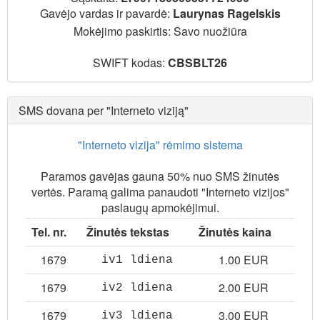
Gavėjo vardas ir pavardė:
Laurynas Ragelskis
Mokėjimo paskirtis: Savo nuožiūra
SWIFT kodas:
CBSBLT26
SMS dovana per "Interneto viziją"
"Interneto vizija" rėmimo sistema
Paramos gavėjas gauna 50% nuo SMS žinutės
vertės. Paramą galima panaudoti "Interneto vizijos"
paslaugų apmokėjimui.
Tel. nr.
Žinutės tekstas
Žinutės kaina
1679
1.00 EUR
iv1 ldiena
1679
2.00 EUR
iv2 ldiena
1679
3.00 EUR
iv3 ldiena