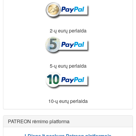
2-ų eurų perlaida
5-ų eurų perlaida
10-ų eurų perlaida
PATREON rėmimo platforma
LDiena.lt paskyra Patreon platformoje