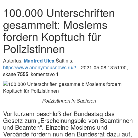
100.000 Unterschriften
gesammelt: Moslems
fordern Kopftuch für
Polizistinnen
Autorius:
Manfred Ulex
Šaltinis:
https://www.anonymousnews.ru/2...
2021-05-08 13:51:00,
skaitė
7555
, komentavo
1
Polizistinnen in Sachsen
Vor kurzem beschloß der Bundestag das
Gesetz zum „Erscheinungsbild von Beamtinnen
und Beamten“. Einzelne Moslems und
Verbände fordern nun den Bundesrat dazu auf,