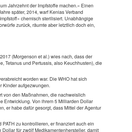
 zum Jahrzehnt der Impfstoffe machen.« Einen
 Jahre später, 2014, warf Kenias Verband
mpfstoff« chemisch sterilisiert. Unabhängige
rwürfe zurück, räumte aber letztlich doch ein,
2017 (Morgenson et al.) wies nach, dass der
ie, Tetanus und Pertussis, also Keuchhusten), die
 verabreicht worden war. Die WHO hat sich
her Kinder aufgezwungen.
rt von den Maßnahmen, die nachweislich
 Entwicklung. Von ihrem 5 Milliarden Dollar
n, er habe dafür gesorgt, dass Mittel der Agentur
 PATH zu kontrollieren, er finanziert auch ein
 Dollar für zwölf Medikamentenhersteller, damit