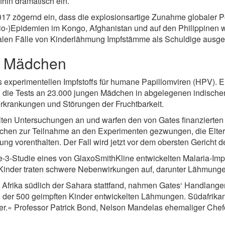
hin dramatisch ein.
17 zögernd ein, dass die explosionsartige Zunahme globaler Po
lio-)Epidemien im Kongo, Afghanistan und auf den Philippinen w
balen Fälle von Kinderlähmung Impfstämme als Schuldige ausg
ge Mädchen
es experimentellen Impfstoffs für humane Papillomviren (HPV).
 die Tests an 23.000 jungen Mädchen in abgelegenen indische
krankungen und Störungen der Fruchtbarkeit.
ten Untersuchungen an und warfen den von Gates finanzierten 
en zur Teilnahme an den Experimenten gezwungen, die Eltern 
g vorenthalten. Der Fall wird jetzt vor dem obersten Gericht 
-3-Studie eines von GlaxoSmithKline entwickelten Malaria-Impfs
9 Kinder traten schwere Nebenwirkungen auf, darunter Lähmunge
Afrika südlich der Sahara stattfand, nahmen Gates‘ Handlange
der 500 geimpften Kinder entwickelten Lähmungen. Südafrikani
er.« Professor Patrick Bond, Nelson Mandelas ehemaliger Chef