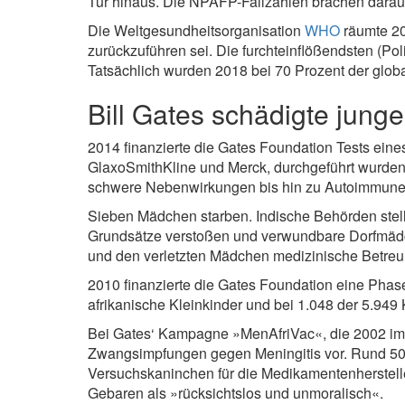
Tür hinaus. Die NPAFP-Fallzahlen brachen darauf
Die Weltgesundheitsorganisation
WHO
räumte 20
zurückzuführen sei. Die furchteinflößendsten (Po
Tatsächlich wurden 2018 bei 70 Prozent der glo
Bill Gates schädigte jun
2014 finanzierte die Gates Foundation Tests ein
GlaxoSmithKline und Merck, durchgeführt wurden
schwere Nebenwirkungen bis hin zu Autoimmuner
Sieben Mädchen starben. Indische Behörden stell
Grundsätze verstoßen und verwundbare Dorfmädch
und den verletzten Mädchen medizinische Betreuun
2010 finanzierte die Gates Foundation eine Phase
afrikanische Kleinkinder und bei 1.048 der 5.94
Bei Gates‘ Kampagne »MenAfriVac«, die 2002 im 
Zwangsimpfungen gegen Meningitis vor. Rund 50 
Versuchskaninchen für die Medikamentenherstell
Gebaren als »rücksichtslos und unmoralisch«.