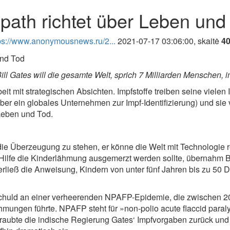
opath richtet über Leben und
ps://www.anonymousnews.ru/2...
2021-07-17 03:06:00, skaitė
4
 Bill Gates will die gesamte Welt, sprich 7 Milliarden Menschen, 
beit mit strategischen Absichten. Impfstoffe treiben seine viele
über ein globales Unternehmen zur Impf-Identifizierung) und sie 
 Leben und Tod.
 die Überzeugung zu stehen, er könne die Welt mit Technologie re
n Hilfe die Kinderlähmung ausgemerzt werden sollte, übernahm Bi
rließ die Anweisung, Kindern von unter fünf Jahren bis zu 50 
chuld an einer verheerenden NPAFP-Epidemie, die zwischen 20
ungen führte. NPAFP steht für »non-polio acute flaccid paraly
raubte die indische Regierung Gates‘ Impfvorgaben zurück und k