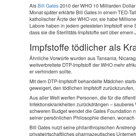
Als
Bill Gates
2010 der WHO 10 Milliarden Dollar 
Monat später erklärte Bill Gates in einem TED-Ta
katholischer Ärzte der WHO vor, sie habe Million
Labore haben in jedem getesteten Impfstoff eine S
dass sie die Sterilitäts-Impfstoffe seit über einem
Impfstoffe tödlicher als K
Ähnliche Vorwürfe wurden aus Tansania, Nicaragu
weitverbreitete DTP-Impfstoff der WHO mehr afrika
er verhindern sollte.
Mit dem DTP-Impfstoff behandelte Mädchen starbe
geweigert, den tödlichen Impfstoff zurückzurufen,
Aus aller Welt werfen Personen, die für die öffent
Infektionskrankheiten zurückdrängen – sauberes 
schweren Budget wendet die Gates Foundation nur r
seiner persönlichen Philosophie dienen, wonach
Bill Gates nutzt seine philanthropischen Anstreng
privatwirtschaftliches pharmazeutisches Unterneh