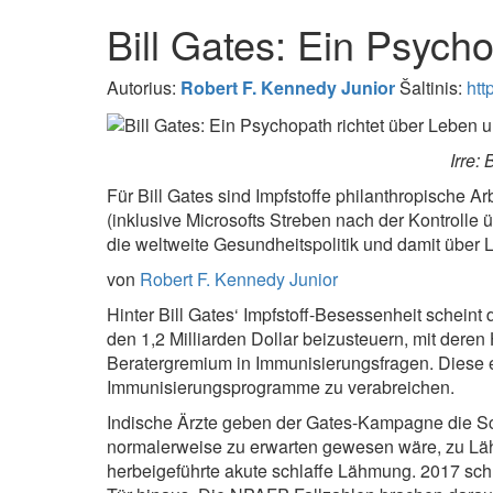
Bill Gates: Ein Psych
Autorius:
Robert F. Kennedy Junior
Šaltinis:
htt
Irre:
Für Bill Gates sind Impfstoffe philanthropische Ar
(inklusive Microsofts Streben nach der Kontrolle 
die weltweite Gesundheitspolitik und damit über
von
Robert F. Kennedy Junior
Hinter Bill Gates‘ Impfstoff-Besessenheit scheint
den 1,2 Milliarden Dollar beizusteuern, mit dere
Beratergremium in Immunisierungsfragen. Diese e
Immunisierungsprogramme zu verabreichen.
Indische Ärzte geben der Gates-Kampagne die S
normalerweise zu erwarten gewesen wäre, zu Lähm
herbeigeführte akute schlaffe Lähmung. 2017 sch