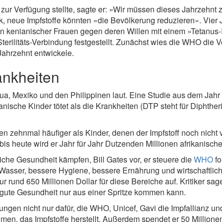
zur Verfügung stellte, sagte er: »Wir müssen dieses Jahrzehnt
lk, neue Impfstoffe könnten »die Bevölkerung reduzieren«. Vier
en kenianischer Frauen gegen deren Willen mit einem »Tetanus-I
terilitäts-Verbindung festgestellt. Zunächst wies die WHO die Vo
 Jahrzehnt entwickele.
rankheiten
a, Mexiko und den Philippinen laut. Eine Studie aus dem Jahr 
nische Kinder tötet als die Krankheiten (DTP steht für Diphther
n zehnmal häufiger als Kinder, denen der Impfstoff noch nicht
 bis heute wird er Jahr für Jahr Dutzenden Millionen afrikanisc
liche Gesundheit kämpfen, Bill Gates vor, er steuere die
WHO
fo
Wasser, bessere Hygiene, bessere Ernährung und wirtschaftliche
und 650 Millionen Dollar für diese Bereiche auf. Kritiker sage
 gute Gesundheit nur aus einer Spritze kommen kann.
ungen nicht nur dafür, die WHO, Unicef, Gavi die Impfallianz und
men, das Impfstoffe herstellt. Außerdem spendet er 50 Millionen