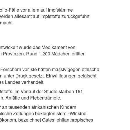
lio-Fälle vor allem auf Impfstämme
erden allesamt auf Impfstoffe zurückgeführt.
emacht.
 Entwickelt wurde das Medikament von
n Provinzen. Rund 1.200 Mädchen erlitten
Forschern vor, sie hätten massiv gegen ethische
unter Druck gesetzt, Einwilligungen gefälscht
des Landes verhandelt.
toffs. Im Verlauf der Studie starben 151
n, Anfälle und Fieberkrämpfe.
r an tausenden afrikanischen Kindern
sche Zeitungen beklagten sich: »Wir sind
ökonom, bezeichnet Gates‘ philanthropisches