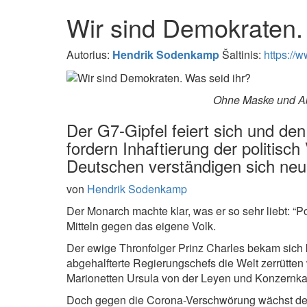
Wir sind Demokraten.
Autorius:
Hendrik Sodenkamp
Šaltinis:
https://
Ohne Maske und Abs
Der G7-Gipfel feiert sich und d
fordern Inhaftierung der politis
Deutschen verständigen sich neu
von
Hendrik Sodenkamp
Der Monarch machte klar, was er so sehr liebt: “Pol
Mitteln gegen das eigene Volk.
Der ewige Thronfolger Prinz Charles bekam sich 
abgehalfterte Regierungschefs die Welt zerrütten
Marionetten Ursula von der Leyen und Konzernka
Doch gegen die Corona-Verschwörung wächst der W