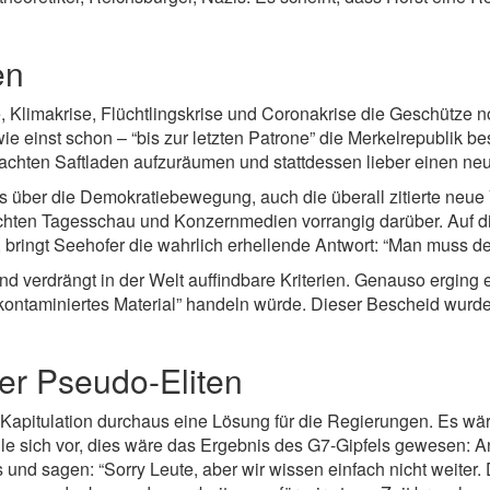
en
e, Klimakrise, Flüchtlingskrise und Coronakrise die Geschütze n
ie einst schon – “bis zur letzten Patrone” die Merkelrepublik 
machten Saftladen aufzuräumen und stattdessen lieber einen n
chts über die Demokratiebewegung, auch die überall zitierte ne
chten Tagesschau und Konzernmedien vorrangig darüber. Auf die
d, bringt Seehofer die wahrlich erhellende Antwort: “Man muss 
 verdrängt in der Welt auffindbare Kriterien. Genauso ergin
nkontaminiertes Material” handeln würde. Dieser Bescheid wurde
er Pseudo-Eliten
Kapitulation durchaus eine Lösung für die Regierungen. Es wäre
e sich vor, dies wäre das Ergebnis des G7-Gipfels gewesen: A
und sagen: “Sorry Leute, aber wir wissen einfach nicht weiter.