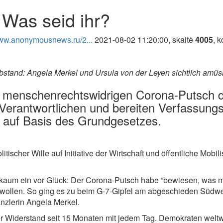
 Was seid ihr?
www.anonymousnews.ru/2...
2021-08-02 11:20:00, skaitė
4005
, 
tand: Angela Merkel und Ursula von der Leyen sichtlich amüsi
en menschenrechtswidrigen Corona-Putsch
ch Verantwortlichen und bereiten Verfassu
 auf Basis des Grundgesetzes.
itischer Wille auf Initiative der Wirtschaft und öffentliche Mobili
kaum ein vor Glück: Der Corona-Putsch habe “bewiesen, was mög
 wollen. So ging es zu beim G-7-Gipfel am abgeschieden Südwest
nzlerin Angela Merkel.
iderstand seit 15 Monaten mit jedem Tag. Demokraten weltweit