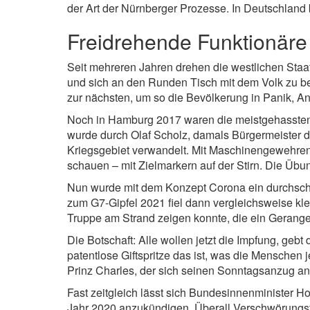
der Art der Nürnberger Prozesse. In Deutschland 
Freidrehende Funktionäre
Seit mehreren Jahren drehen die westlichen Staa
und sich an den Runden Tisch mit dem Volk zu be
zur nächsten, um so die Bevölkerung in Panik, An
Noch in Hamburg 2017 waren die meistgehassten
wurde durch Olaf Scholz, damals Bürgermeister de
Kriegsgebiet verwandelt. Mit Maschinengewehren
schauen – mit Zielmarkern auf der Stirn. Die Übun
Nun wurde mit dem Konzept Corona ein durchsch
zum G7-Gipfel 2021 fiel dann vergleichsweise kle
Truppe am Strand zeigen konnte, die ein Gerangel
Die Botschaft: Alle wollen jetzt die Impfung, ge
patentlose Giftspritze das ist, was die Menschen j
Prinz Charles, der sich seinen Sonntagsanzug an
Fast zeitgleich lässt sich Bundesinnenminister H
Jahr 2020 anzukündigen. Überall Verschwörungsthe