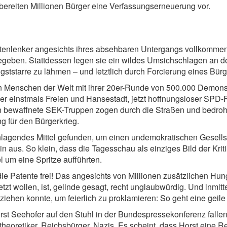
bereiten Millionen Bürger eine Verfassungserneuerung vor.
tenlenker angesichts ihres absehbaren Untergangs vollkommen d
geben. Stattdessen legen sie ein wildes Umsichschlagen an den
gststarre zu lähmen – und letztlich durch Forcierung eines Bürg
 Menschen der Welt mit ihrer 20er-Runde von 500.000 Demons
r einstmals Freien und Hansestadt, jetzt hoffnungsloser SPD-F
 bewaffnete SEK-Truppen zogen durch die Straßen und bedroht
g für den Bürgerkrieg.
lagendes Mittel gefunden, um einen undemokratischen Gesell
in aus. So klein, dass die Tagesschau als einziges Bild der Kri
 um eine Spritze aufführten.
bt die Patente frei! Das angesichts von Millionen zusätzlichen
etzt wollen, ist, gelinde gesagt, recht unglaubwürdig. Und inmit
ziehen konnte, um feierlich zu proklamieren: So geht eine ge
orst Seehofer auf den Stuhl in der Bundespressekonferenz fall
oretiker, Reichsbürger, Nazis. Es scheint, dass Horst eine Re