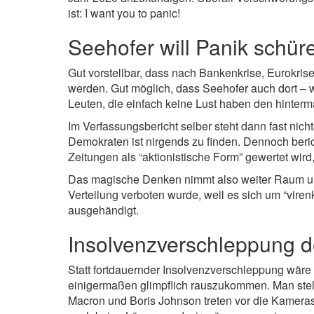
ist: I want you to panic!
Seehofer will Panik schür
Gut vorstellbar, dass nach Bankenkrise, Eurokris
werden. Gut möglich, dass Seehofer auch dort – w
Leuten, die einfach keine Lust haben den hinter
Im Verfassungsbericht selber steht dann fast ni
Demokraten ist nirgends zu finden. Dennoch beri
Zeitungen als “aktionistische Form” gewertet wir
Das magische Denken nimmt also weiter Raum und
Verteilung verboten wurde, weil es sich um “vire
ausgehändigt.
Insolvenzverschleppung d
Statt fortdauernder Insolvenzverschleppung wäre 
einigermaßen glimpflich rauszukommen. Man stell
Macron und Boris Johnson treten vor die Kameras 