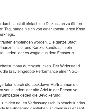
urch, anstatt einfach die Diskussion zu öffnen
 Tag, hangeln sich von einer konstruierten Krise
erkriegs.
tranten empfangen worden. Die ganze Stadt
inanzminister und Kanzlerkandidat, in ein
en jeden, der es wagte aus dem Fenster zu
schaftsumbau durchzudrücken. Der Widerstand
tik die brav eingeübte Performance einer NGO-
 Hungertoten durch die Lockdown-Maßnahmen die
ten von alledem der alte Adel in der Person von
ile Kampagne gegen die Bevölkerung!
en, um den neuen Verfassungsschutzbericht für das
de in Erinnerung geblieben ist, denn was er sagt