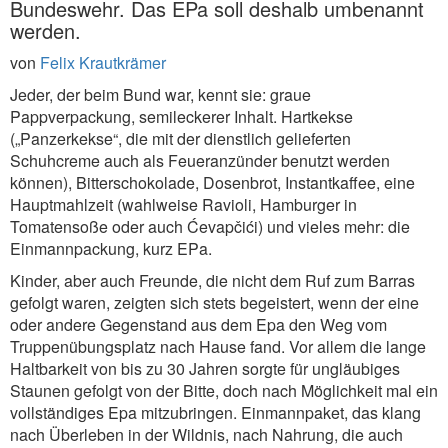
Bundeswehr. Das EPa soll deshalb umbenannt
werden.
von
Felix Krautkrämer
Jeder, der beim Bund war, kennt sie: graue
Pappverpackung, semileckerer Inhalt. Hartkekse
(„Panzerkekse“, die mit der dienstlich gelieferten
Schuhcreme auch als Feueranzünder benutzt werden
können), Bitterschokolade, Dosenbrot, Instantkaffee, eine
Hauptmahlzeit (wahlweise Ravioli, Hamburger in
Tomatensoße oder auch Ćevapčići) und vieles mehr: die
Einmannpackung, kurz EPa.
Kinder, aber auch Freunde, die nicht dem Ruf zum Barras
gefolgt waren, zeigten sich stets begeistert, wenn der eine
oder andere Gegenstand aus dem Epa den Weg vom
Truppenübungsplatz nach Hause fand. Vor allem die lange
Haltbarkeit von bis zu 30 Jahren sorgte für ungläubiges
Staunen gefolgt von der Bitte, doch nach Möglichkeit mal ein
vollständiges Epa mitzubringen. Einmannpaket, das klang
nach Überleben in der Wildnis, nach Nahrung, die auch