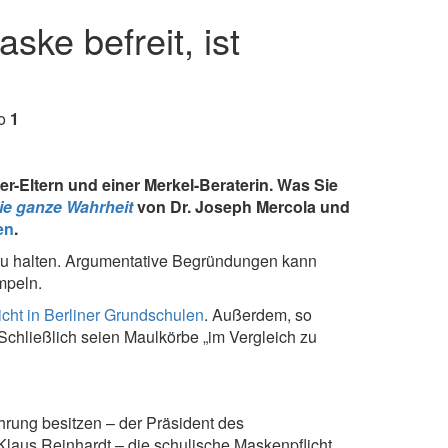
ske befreit, ist
vo
1
er-Eltern und einer Merkel-Beraterin. Was Sie
ie ganze Wahrheit
von Dr. Joseph Mercola und
en
.
s zu halten. Argumentative Begründungen kann
mpeln.
icht in Berliner Grundschulen
. Außerdem, so
f. Schließlich seien Maulkörbe „im Vergleich zu
rung besitzen – der Präsident des
laus Reinhardt – die schulische Maskenpflicht