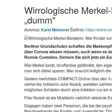
Wirrologische Merkel-
„dumm"
Autorius:
Karel Meissner
Šaltinis:
https://www.com
Berliner Grundschulen schaffen die Maskenpfli
über Corona wissen müssen, auch wenn es das
Ronnie Cummins. Sichern Sie sich jetzt ein E
Wer Merkel berät, ist offenbar gefährdet, den ei
man sich dabei sparen. Man braucht lediglich die
Gestern berichtete COMPACT-Online über den
Au
verriet die Initiatorin Julia Noack, warteten zahl
möglichen Schäden durch eine Infektion nur ein k
Frau Noack ist als Musikerin natürlich absolute 
Dagegen haben zwei Personen, die bei der psych
Berufsverbands der Kinder- und Jugendärzte, Th