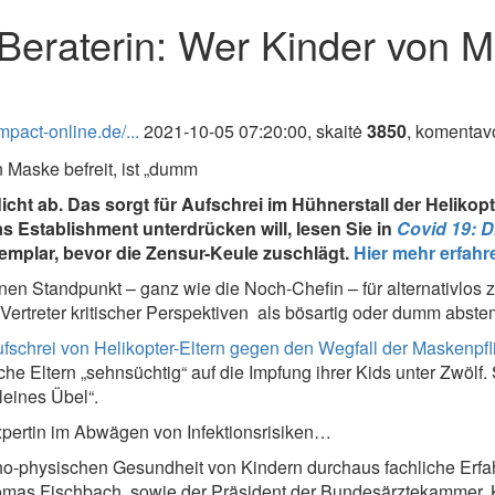
Beraterin: Wer Kinder von Ma
pact-online.de/...
2021-10-05 07:20:00, skaitė
3850
, komenta
cht ab. Das sorgt für Aufschrei im Hühnerstall der Helikopt
 Establishment unterdrücken will, lesen Sie in
Covid 19: D
xemplar, bevor die Zensur-Keule zuschlägt.
Hier mehr erfahr
genen Standpunkt – ganz wie die Noch-Chefin – für alternativlo
 Vertreter kritischer Perspektiven als bösartig oder dumm abste
fschrei von Helikopter-Eltern gegen den Wegfall der Maskenpfl
reiche Eltern „sehnsüchtig“ auf die Impfung ihrer Kids unter Zwöl
leines Übel“.
Expertin im Abwägen von Infektionsrisiken…
o-physischen Gesundheit von Kindern durchaus fachliche Erfah
omas Fischbach, sowie der Präsident der Bundesärztekammer, K