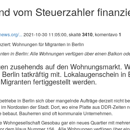
und vom Steuerzahler finanz
ews.org/...
2021-10-30 11:05:00, skaitė
3410
, komentavo
1
anten in Berlin: Alle Wohnungen verfügen über einen Balkon ode
en zusehends auf den Wohnungsmarkt. Weil
 Berlin tatkräftig mit. Lokalaugenschein in
igranten fertiggestellt werden.
iebe in Berlin sich über mangelnde Aufträge derzeit nicht be
 im Nordosten der Stadt. Dort, wo eine Platte aus DDR-Zeiten
ke bebaut. Bauherren sind oft kommunale Unternehmen.
ne Wohngesellschaft Gesobau gar ein neues Quartier mit mehrer
 vor dem Haus Nummer 156. „Alle Wohnungen verfügen über eine