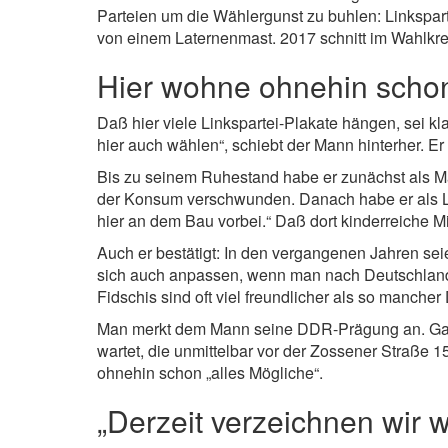
Parteien um die Wählergunst zu buhlen: Linkspar
von einem Laternenmast. 2017 schnitt im Wahlkreis
Hier wohne ohnehin schon
Daß hier viele Linkspartei-Plakate hängen, sei kl
hier auch wählen“, schiebt der Mann hinterher. E
Bis zu seinem Ruhestand habe er zunächst als M
der Konsum verschwunden. Danach habe er als La
hier an dem Bau vorbei.“ Daß dort kinderreiche 
Auch er bestätigt: In den vergangenen Jahren se
sich auch anpassen, wenn man nach Deutschland k
Fidschis sind oft viel freundlicher als so manche
Man merkt dem Mann seine DDR-Prägung an. Ganz 
wartet, die unmittelbar vor der Zossener Straße 15
ohnehin schon „alles Mögliche“.
„Derzeit verzeichnen wir 