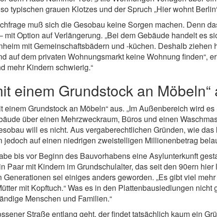
r so typischen grauen Klotzes und der Spruch „Hier wohnt Berlin“
Nachfrage muß sich die Gesobau keine Sorgen machen. Denn da
– mit Option auf Verlängerung. „Bei dem Gebäude handelt es sic
nheim mit Gemeinschaftsbädern und -küchen. Deshalb ziehen hie
nd auf dem privaten Wohnungsmarkt keine Wohnung finden“, erk
und mehr Kindern schwierig.“
it einem Grundstock an Möbeln“
 einem Grundstock an Möbeln“ aus. „Im Außenbereich wird es S
Gebäude über einen Mehrzweckraum, Büros und einen Waschmasc
Gesobau will es nicht. Aus vergaberechtlichen Gründen, wie 
n jedoch auf einen niedrigen zweistelligen Millionenbetrag bel
be bis vor Beginn des Bauvorhabens eine Asylunterkunft gesta
 Paar mit Kindern im Grundschulalter, das seit den 90ern hier l
Generationen sei einiges anders geworden. „Es gibt viel mehr K
Mütter mit Kopftuch.“ Was es in den Plattenbausiedlungen nicht g
tändige Menschen und Familien.“
ener Straße entlang geht, der findet tatsächlich kaum ein Grü