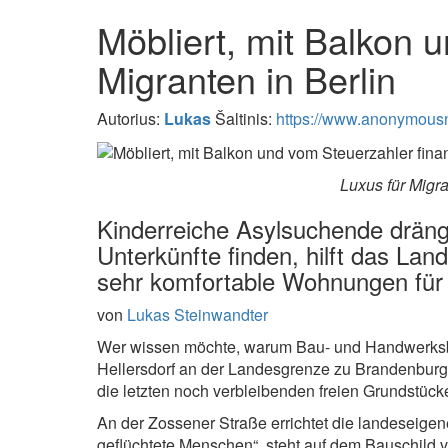
Möbliert, mit Balkon 
Migranten in Berlin
Autorius:
Lukas
Šaltinis:
https://www.anonymousn
Luxus für Migr
Kinderreiche Asylsuchende dräng
Unterkünfte finden, hilft das Land
sehr komfortable Wohnungen für M
von
Lukas Steinwandter
Wer wissen möchte, warum Bau- und Handwerksbetr
Hellersdorf an der Landesgrenze zu Brandenburg
die letzten noch verbleibenden freien Grundstüc
An der Zossener Straße errichtet die landeseige
geflüchtete Menschen“, steht auf dem Bauschild