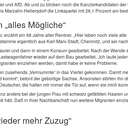
tei und AfD. Ab und zu blicken noch die Kanzlerkandidaten der
 Marzahn-Hellersdorf die Linkspartei mit 26,1 Prozent am beste
 „alles Mögliche“
ar, erzählt ein 68 Jahre alter Rentner. „Hier leben noch viele a
r stamme eigentlich aus Karl-Marx-Stadt, Chemnitz, und sei nach
aurer und dann in einem Konsum gearbeitet. Nach der Wende s
stwagenfahrer wieder auf dem Bau gearbeitet. „Ich laufe jed
Migranten einziehen werden, damit habe er keine Probleme.
ien zusehends „Vermummte“ in das Viertel gekommen. Damit mein
ommt“, betont der gebürtige Sachse. Ansonsten störten ihn di
r Deutscher, die halten mir immer die Tür auf, wenn sie mich ko
anders bei der jungen Frau mit schwarz gefärbten Haaren und
6 hält. Daß in ihrer Nachbarschaft nun weitere Migranten einzieh
wieder mehr Zuzug“