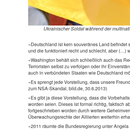
Ukrainischer Soldat während der multinat
«Deutschland ist kein souveränes Land befindet s
und die funktioniert recht und schlecht, aber (…) 
«Washington behält sich schließlich auch das Rech
Terroristen selbst zu verfolgen oder ihr Einverst
auch in verbündeten Staaten wie Deutschland mög
«Es sprengt jede Vorstellung, dass unsere Freun
zum NSA-Skandal, bild.de, 30.6.2013)
«Es gibt ja diese Vorstellung, dass die Vorbehal
worden seien. Dieses ist formal richtig, faktisch
fortgeschrieben worden durch weitere Geheimvere
Überwachungsrechte der Alliierten weiterhin erh
«2011 räumte die Bundesregierung unter Angela M