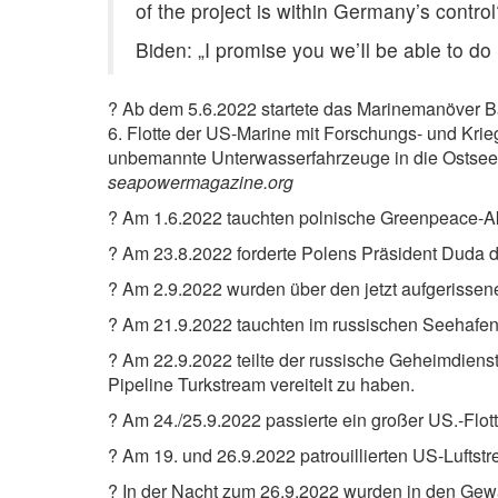
of the project is within Germany’s control
Biden: „I promise you we’Il be able to do i
?️ Ab dem 5.6.2022 startete das Marinemanöver 
6. Flotte der US-Marine mit Forschungs- und Kri
unbemannte Unterwasserfahrzeuge in die Ostsee z
seapowermagazine.org
?️ Am 1.6.2022 tauchten polnische Greenpeace-Akt
?️ Am 23.8.2022 forderte Polens Präsident Duda 
?️ Am 2.9.2022 wurden über den jetzt aufgeriss
?️ Am 21.9.2022 tauchten im russischen Seehafe
?️ Am 22.9.2022 teilte der russische Geheimdien
Pipeline Turkstream vereitelt zu haben.
?️ Am 24./25.9.2022 passierte ein großer US.-Flo
?️ Am 19. und 26.9.2022 patrouillierten US-Luftstr
?️ In der Nacht zum 26.9.2022 wurden in den Gewä