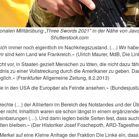
ionalen Militärübung „Three Swords 2021″ in der Nähe von Javor
Shutterstock.com
ich immer noch eigentlich im Nachkriegszustand. (…) Wir haben
wir sind kein Land wie Frankreich.» (Ulrich Maurer, MdB, Die Lin
t vor, in Staaten gezielt Menschen zu töten, die nicht dazu fä
ändnis zu einer Vollstreckung durch die Amerikaner zu geben. D
lich.» (Frankfurter Allgemeine Zeitung, 8.2.2013)
de in den USA die Europäer als Feinde ansehen.» (Bundesjusti
tsrechte (…) der Alliiertem im Bereich des Notstandes und der 
 aber nicht. Inhaltlich waren sie schon längst in einem ergänze
inbarungen (…). Und darin legten beide Seiten fest, dass auch
alten bleiben.» (Der Historiker Josef Foschepoth, ARD-Tagesth
erkel auf eine Kleine Anfrage der Fraktion Die Linke ein, das