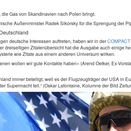
, die Gas von Skandinavien nach Polen bringt.
nische Außenminister Radek Sikorsky für die Sprengung der Pi
 Deutschland
en deutsche Interessen auftreten, haben wir in der
COMPACT-S
er dreiseitigen Zitatenübersicht hat die Ausgabe auch einige hel
ysterie wie Zitate aus einem anderen Universum wirken.
enen wollen wir gute Kontakte haben» (Arend Oetker, Ex-Vorstand
land immer beteiligt, weil es der Flugzeugträger der USA in Eur
Supermacht teil.“ (Oskar Lafontaine, Kolumne der Bild Zeitun