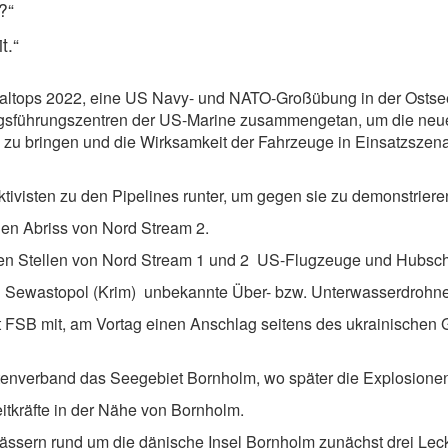
?“
t.“
Baltops 2022, eine US Navy- und NATO-Großübung in der Ostsee
egsführungszentren der US-Marine zusammengetan, um die neuest
u bringen und die Wirksamkeit der Fahrzeuge in Einsatzszenar
ivisten zu den Pipelines runter, um gegen sie zu demonstriere
den Abriss von Nord Stream 2.
enen Stellen von Nord Stream 1 und 2 US-Flugzeuge und Hubsc
n Sewastopol (Krim) unbekannte Über- bzw. Unterwasserdrohne
st FSB mit, am Vortag einen Anschlag seitens des ukrainischen
ttenverband das Seegebiet Bornholm, wo später die Explosionen
eitkräfte in der Nähe von Bornholm.
ssern rund um die dänische Insel Bornholm zunächst drei Lecks